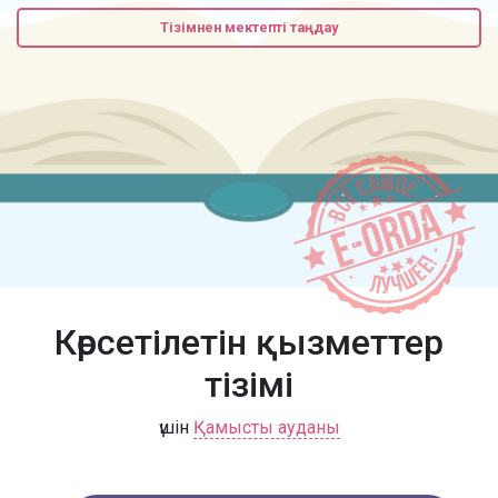
Тізімнен мектепті таңдау
Көрсетілетін қызметтер
тізімі
үшін
Қамысты ауданы