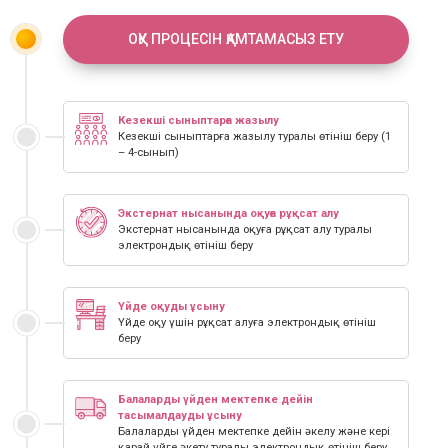
ОҚУ ПРОЦЕСІН ҚАМТАМАСЫЗ ЕТУ
Кезекші сыныптарға жазылу
Кезекші сыныптарға жазылу туралы өтініш беру (1
– 4-сынып)
Экстернат нысанында оқуға рұқсат алу
Экстернат нысанында оқуға рұқсат алу туралы
электрондық өтініш беру
Үйде оқуды ұсыну
Үйде оқу үшін рұқсат алуға электрондық өтініш
беру
Балаларды үйден мектепке дейін
тасымалдауды ұсыну
Балаларды үйден мектепке дейін әкелу және кері
қарай үйге әкету туралы электрондық өтініш беру