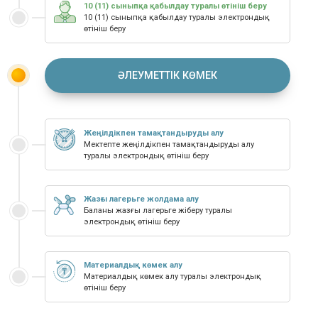
10 (11) сыныпқа қабылдау туралы өтініш беру
10 (11) сыныпқа қабылдау туралы электрондық
өтініш беру
ӘЛЕУМЕТТІК КӨМЕК
Жеңілдікпен тамақтандыруды алу
Мектепте жеңілдікпен тамақтандыруды алу
туралы электрондық өтініш беру
Жазғы лагерьге жолдама алу
Баланы жазғы лагерьге жіберу туралы
электрондық өтініш беру
Материалдық көмек алу
Материалдық көмек алу туралы электрондық
өтініш беру