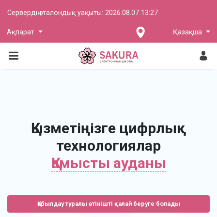
Сервердің эталондық уақыты:
2026.08.07 13:27
Ақпарат
Қазақша
Қызметіңізге цифрлық
технологиялар
Қамысты ауданы
Қабылдау туралы өтінішті қалай беруге болады