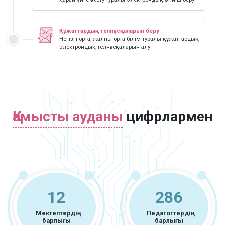
Құжаттардың телнұсқаларын беру
Негізгі орта, жалпы орта білім туралы құжаттардың
электрондық телнұсқаларын алу
Қамысты ауданы
цифрлармен
12
286
Мектептердің
Педагогтердің
барлығы
барлығы