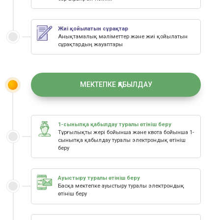
Жиі қойылатын сұрақтар
Анықтамалық мәліметтер және жиі қойылатын
сұрақтардың жауаптары
МЕКТЕПКЕ ҚАБЫЛДАУ
1-сыныпқа қабылдау туралы өтініш беру
Тұрғылықты жері бойынша және квота бойынша 1-
сыныпқа қабылдау туралы электрондық өтініш
беру
Ауыстыру туралы өтініш беру
Басқа мектепке ауыстыру туралы электрондық
өтініш беру