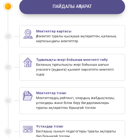
ПАЙДАЛЫ АҚПАРАТ
Мектептер картасы
Әр мектеп туралы қысқаша ақпаратпен, қаланың
картасындағы мектептер
Тұрғылықты жері бойынша мектепті табу
Баланың тұрғылықты жері бойынша шағын
учаскеге (ауданға) қызмет көрсететін мектепті
іздеу
Мектептер тізімі
Мектептердің рейтингі, олардың жабдықталуы,
ұстаздары және білім беру бағдарламалары
туралы ақпаратпен бірыңғай тізілім
Ұстаздар тізімі
Бастауыш сынып педагогтары туралы ақпараты
бар Бірыңғай тізілім